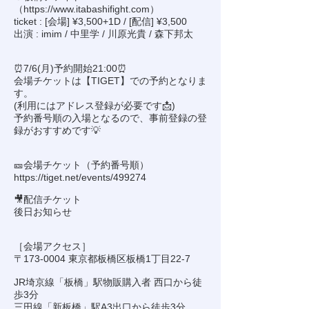
（
https://www.itabashifight.com
）
ticket : [会場] ¥3,500+1D / [配信] ¥3,500
出演 : imim / 中里学 / 川原光貴 / 森下邦太
⏰️7/6(月)予約開始21:00⏰️
会場チケットは【TIGET】での予約となりま
す。
(利用にはアドレス登録が必要です📩)
予約番号順の入場となるので、事前登録の登
録がおすすめです💡
🎫会場チケット（予約番号順）
https://tiget.net/events/499274
🎥配信チケット
後日お知らせ
［会場アクセス］
〒173-0004 東京都板橋区板橋1丁目22-7
JR埼京線「板橋」駅物販購入者 西口から徒
歩3分
三田線「新板橋」駅A3出口から徒歩3分