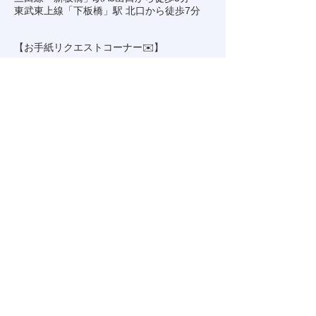
東武東上線「下板橋」駅 北口から徒歩7分
【お手紙リクエストコーナー✉️】
🔻4組でお手紙を読みながらリクエスト交換
します。
【レプリカお手紙プレゼントあり(全4種)※
物販購入者対象】
🔻企画で使用したお手紙のレプリカを差し上
げます。
【各ステージコラボセッション】
🔻組み合わせは当日のお楽しみ。