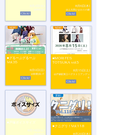
8月4日(火)
8月6日(木)
@UNISTA
@上大岡ひまわりの郷
Click!
Click!
■グるーぶグるーぶ
■MORI FES
Vol.35
TOTSUKA vol.5
8月9日(日)
8月15日(土)
@新横浜LiT
@戸塚駅東口ペデストリアンデッ
Click!
キ
Click!
■戸塚ボイスサイズ
■クニグリ！Vol.118
8月18日(火)
8月20日(木)
@UNISTA