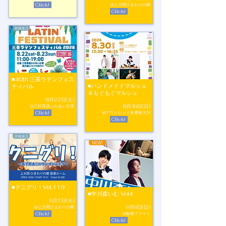
Click!
@上大岡ひまわりの郷
Click!
■40th 三茶ラテンフェス
■ハンドメイドマルシェ
ティバル
＆もぐもぐマルシェ
8月22日(土)
8月30日(日)
@三軒茶屋ふれあい広場
Click!
@アウトレット多摩南大沢
Click!
■クニグリ！Vol.119
■中川森いむ Vol4
9月1日(火)
9月6日(日)
@上大岡ひまわりの郷
Click!
@板橋ファイト
Click!