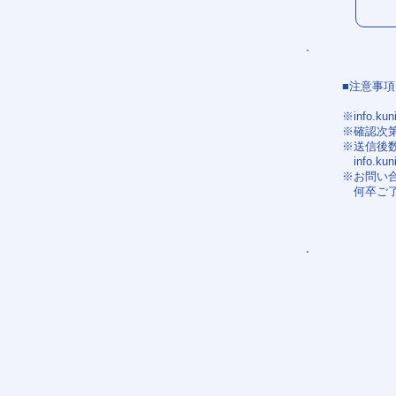
■注意事項
※
info.ku
※確認次
※送信後
info.ku
※お問い
何卒ご了