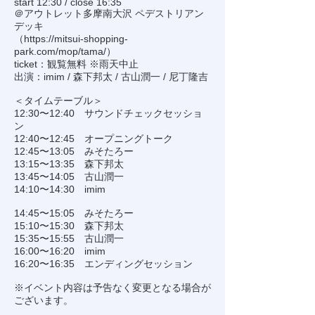
start 12:30 / close 16:35
＠アウトレット多摩南大沢 ペデストリアン
デッキ
（
https://mitsui-shopping-
park.com/mop/tama/
）
ticket：観覧無料 ※雨天中止
出演：imim / 森下邦太 / 古山潤一 / 尼丁隆吉
＜タイムテーブル＞
12:30〜12:40 サウンドチェックセッショ
ン
12:40〜12:45 オープニングトーク
12:45〜13:05 みそたろー
13:15〜13:35 森下邦太
13:45〜14:05 古山潤一
14:10〜14:30 imim
14:45〜15:05 みそたろー
15:10〜15:30 森下邦太
15:35〜15:55 古山潤一
16:00〜16:20 imim
16:20〜16:35 エンディングセッション
※イベント内容は予告なく変更となる場合が
ございます。