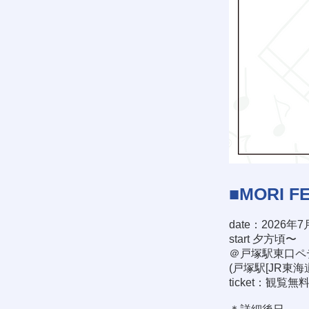
■MORI FE
date：2026年7
start 夕方頃〜
＠戸塚駅東口ペ
(戸塚駅[JR東
ticket：観覧無