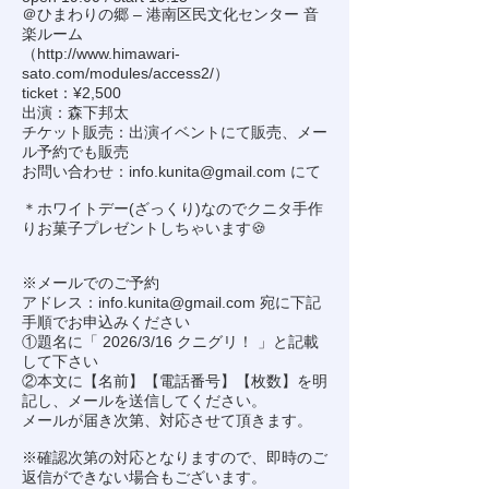
＠ひまわりの郷 – 港南区民文化センター 音
楽ルーム
（
http://www.himawari-
sato.com/modules/access2/
）
ticket：¥2,500
出演：森下邦太
チケット販売：出演イベントにて販売、メー
ル予約でも販売
お問い合わせ：
info.kunita@gmail.com
にて
＊ホワイトデー(ざっくり)なのでクニタ手作
りお菓子プレゼントしちゃいます🍪
※メールでのご予約
アドレス：
info.kunita@gmail.com
宛に下記
手順でお申込みください
①題名に「 2026/3/16 クニグリ！ 」と記載
して下さい
②本文に【名前】【電話番号】【枚数】を明
記し、メールを送信してください。
メールが届き次第、対応させて頂きます。
※確認次第の対応となりますので、即時のご
返信ができない場合もございます。