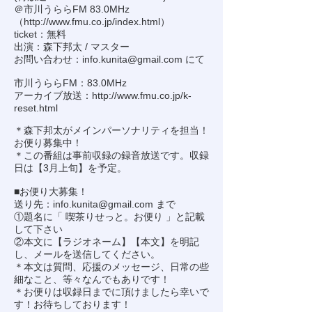
＠市川うららFM 83.0MHz
（
http://www.fmu.co.jp/index.html
）
ticket：無料
出演：森下邦太 / マスター
お問い合わせ：
info.kunita@gmail.com
にて
市川うららFM：83.0MHz
アーカイブ放送：
http://www.fmu.co.jp/k-
reset.html
＊森下邦太がメインパーソナリティを担当！
お便り募集中！
＊この番組は事前収録の録音放送です。収録
日は【3月上旬】を予定。
■お便り大募集！
送り先：
info.kunita@gmail.com
まで
①題名に「 喫茶りせっと。お便り 」と記載
して下さい
②本文に【ラジオネーム】【本文】を明記
し、メールを送信してください。
＊本文は質問、応援のメッセージ、日常の些
細なこと、等々なんでもありです！
＊お便りは収録日までに頂けましたら幸いで
す！お待ちしております！