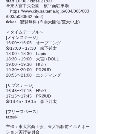
start 16:00 / close 21:00
＠東大宮中央公園 横平面駐車場
（
https://www.city.saitama.lg.jp/004/006/003
/003/p033562.html
）
ticket：観覧無料 (※雨天開催/荒天中止)
＜タイムテーブル＞
[メインステージ]
16:00〜16:05 オープニング
🎤17:00～17:30 森下邦太
18:00～18:30 Lapis
18:30～19:00 大宮I⭐︎DOLL
19:00〜19:30 H!☆7
19:30〜20:00 PRØUD
20:55〜21:00 エンディング
[サブステージ]
16:45〜17:15 H!☆7
17:15〜17:45 PRØUD
🎤18:45～19:15 森下邦太
[フリースペース]
tatsuki
主催：東大宮商工会、東大宮駅前イルミネー
ション実行委員会