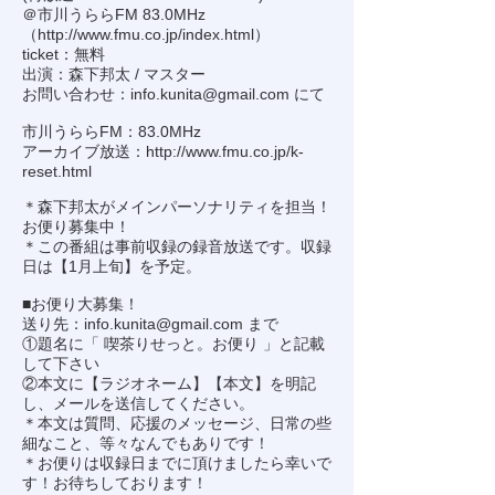
＠市川うららFM 83.0MHz
（
http://www.fmu.co.jp/index.html
）
ticket：無料
出演：森下邦太 / マスター
お問い合わせ：
info.kunita@gmail.com
にて
市川うららFM：83.0MHz
アーカイブ放送：
http://www.fmu.co.jp/k-
reset.html
＊森下邦太がメインパーソナリティを担当！
お便り募集中！
＊この番組は事前収録の録音放送です。収録
日は【1月上旬】を予定。
■お便り大募集！
送り先：
info.kunita@gmail.com
まで
①題名に「 喫茶りせっと。お便り 」と記載
して下さい
②本文に【ラジオネーム】【本文】を明記
し、メールを送信してください。
＊本文は質問、応援のメッセージ、日常の些
細なこと、等々なんでもありです！
＊お便りは収録日までに頂けましたら幸いで
す！お待ちしております！