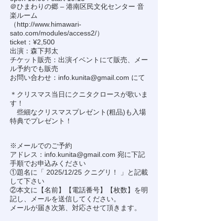
＠ひまわりの郷 – 港南区民文化センター 音
楽ルーム
（
http://www.himawari-
sato.com/modules/access2/
）
ticket：¥2,500
出演：森下邦太
チケット販売：出演イベントにて販売、メー
ル予約でも販売
お問い合わせ：
info.kunita@gmail.com
にて
＊クリスマス当日にクニタクロースが歌いま
す！
些細なクリスマスプレゼント(粗品)も入場
特典でプレゼント！
※メールでのご予約
アドレス：
info.kunita@gmail.com
宛に下記
手順でお申込みください
①題名に「 2025/12/25 クニグリ！ 」と記載
して下さい
②本文に【名前】【電話番号】【枚数】を明
記し、メールを送信してください。
メールが届き次第、対応させて頂きます。