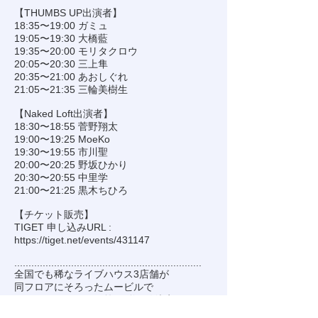
【THUMBS UP出演者】
18:35〜19:00 ガミュ
19:05〜19:30 大橋藍
19:35〜20:00 モリタクロウ
20:05〜20:30 三上隼
20:35〜21:00 あおしぐれ
21:05〜21:35 三輪美樹生
【Naked Loft出演者】
18:30〜18:55 菅野翔太
19:00〜19:25 MoeKo
19:30〜19:55 市川聖
20:00〜20:25 野坂ひかり
20:30〜20:55 中里学
21:00〜21:25 黒木ちひろ
【チケット販売】
TIGET 申し込みURL :
https://tiget.net/events/431147
..................................................................
全国でも稀なライブハウス3店舗が
同フロアにそろったムービルで
サーキットイベント第10弾開催決定！！
..................................................................