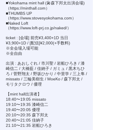
■Yokohama mint hall (🎤森下邦太出演会場)
（
https://minthall.com
）
■THUMBS UP
（
https://www.stovesyokohama.com
）
■Naked Loft
（
https://www.loft-prj.co.jp/naked/
）
ticket : [会場] 前売¥3,400+1D 当日
¥3,900+1D / [配信]¥2,000(+手数料)
※全会場入場可能
※全自由
出演 : あおしぐれ / 市川聖 / 岩船ひろき / 漆
崎信二 / 大橋藍 / 佳納子 / ガミュ / 黒木ちひ
ろ / 菅野翔太 / 野坂ひかり / 中里学 / 三上隼 /
missato / 三輪美樹生 / MoeKo / 森下邦太 /
モリタクロウ / 優理
【mint hall出演者】
18:40〜19:05 missato
19:10〜19:35 漆崎信二
19:40〜20:05 優理
20:10〜20:35 森下邦太
20:40〜21:05 佳納子
21:10〜21:35 岩船ひろき