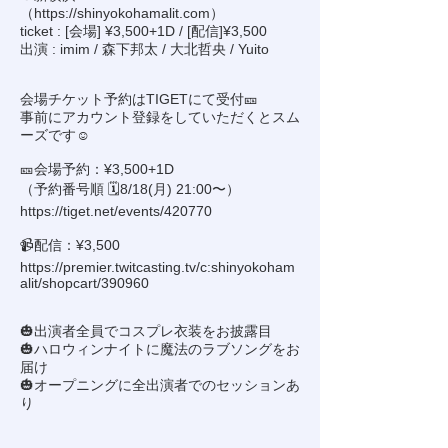
（
https://shinyokohamalit.com
）
ticket : [会場] ¥3,500+1D / [配信]¥3,500
出演 : imim / 森下邦太 / 大北哲央 / Yuito
会場チケット予約はTIGETにて受付🎫
事前にアカウント登録をしていただくとスム
ーズです☺️
🎫会場予約：¥3,500+1D
（予約番号順 🗓️8/18(月) 21:00〜）
https://tiget.net/events/420770
📹配信：¥3,500
https://premier.twitcasting.tv/c:shinyokoham
alit/shopcart/390960
🎃出演者全員でコスプレ衣装をお披露目
🎃ハロウィンナイトに魔法のラブソングをお
届け
🎃オープニングに全出演者でのセッションあ
り