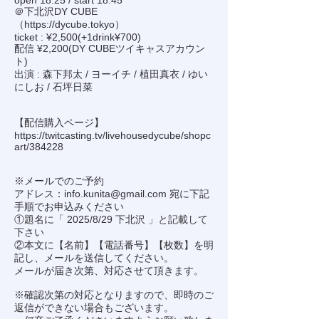
open 18:25 / start 18:45
＠下北沢DY CUBE
（
https://dycube.tokyo
）
ticket : ¥2,500(+1drink¥700)
配信 ¥2,200(DY CUBEツイキャスアカウン
ト)
出演 : 森下邦太 / ヨーイチ / 植田真衣 / ゆい
にしお / 石坪日菜
【配信購入ページ】
https://twitcasting.tv/livehousedycube/shopc
art/384228
※メールでのご予約
アドレス：
info.kunita@gmail.com
宛に下記
手順でお申込みください
①題名に「 2025/8/29 下北沢 」と記載して
下さい
②本文に【名前】【電話番号】【枚数】を明
記し、メールを送信してください。
メールが届き次第、対応させて頂きます。
※確認次第の対応となりますので、即時のご
返信ができない場合もございます。