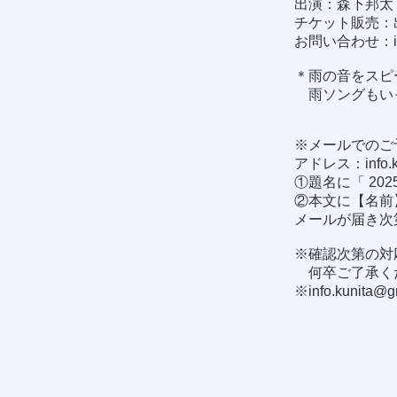
出演：森下邦太
チケット販売：
お問い合わせ：
＊雨の音をスピ
雨ソングもい
※メールでのご
アドレス：
info
①題名に「 202
②本文に【名前
メールが届き次
※確認次第の対
何卒ご了承く
※
info.kunita@