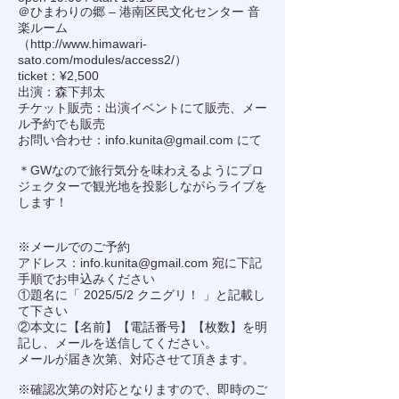
＠ひまわりの郷 – 港南区民文化センター 音
楽ルーム
（
http://www.himawari-
sato.com/modules/access2/
）
ticket：¥2,500
出演：森下邦太
チケット販売：出演イベントにて販売、メー
ル予約でも販売
お問い合わせ：
info.kunita@gmail.com
にて
＊GWなので旅行気分を味わえるようにプロ
ジェクターで観光地を投影しながらライブを
します！
※メールでのご予約
アドレス：
info.kunita@gmail.com
宛に下記
手順でお申込みください
①題名に「 2025/5/2 クニグリ！ 」と記載し
て下さい
②本文に【名前】【電話番号】【枚数】を明
記し、メールを送信してください。
メールが届き次第、対応させて頂きます。
※確認次第の対応となりますので、即時のご