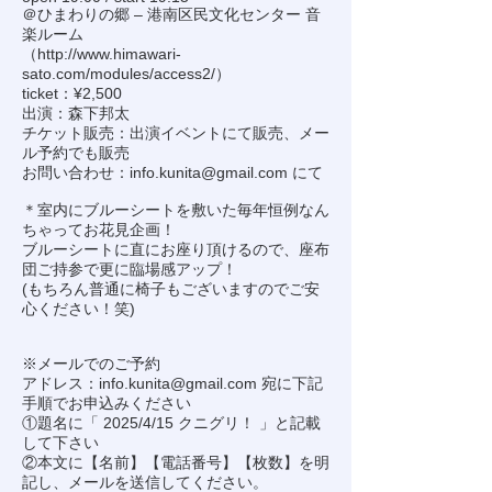
＠ひまわりの郷 – 港南区民文化センター 音
楽ルーム
（
http://www.himawari-
sato.com/modules/access2/
）
ticket：¥2,500
出演：森下邦太
チケット販売：出演イベントにて販売、メー
ル予約でも販売
お問い合わせ：
info.kunita@gmail.com
にて
＊室内にブルーシートを敷いた毎年恒例なん
ちゃってお花見企画！
ブルーシートに直にお座り頂けるので、座布
団ご持参で更に臨場感アップ！
(もちろん普通に椅子もございますのでご安
心ください！笑)
※メールでのご予約
アドレス：
info.kunita@gmail.com
宛に下記
手順でお申込みください
①題名に「 2025/4/15 クニグリ！ 」と記載
して下さい
②本文に【名前】【電話番号】【枚数】を明
記し、メールを送信してください。