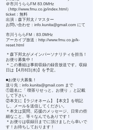
＠市川うららFM 83.0MHz
（
http://www.fmu.co.jp/index.html
）
ticket：無料
出演：森下邦太 / マスター
お問い合わせ：
info.kunita@gmail.com
にて
市川うららFM：83.0MHz
アーカイブ放送：
http://www.fmu.co.jp/k-
reset.html
＊森下邦太がメインパーソナリティを担当！
お便り募集中！
＊この番組は事前収録の録音放送です。収録
日は【4月8日(水)】を予定。
■お便り大募集！
送り先：
info.kunita@gmail.com
まで
①題名に「 喫茶りせっと。お便り 」と記載
して下さい
②本文に【ラジオネーム】【本文】を明記
し、メールを送信してください。
＊本文は質問、応援のメッセージ、日常の些
細なこと、等々なんでもありです！
＊お便りは収録日までに頂けましたら幸いで
す！お待ちしております！