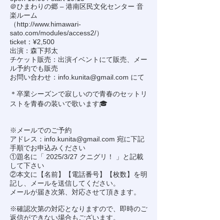
＠ひまわりの郷 – 港南区民文化センター 音
楽ルーム
（
http://www.himawari-
sato.com/modules/access2/
）
ticket：¥2,500
出演：森下邦太
チケット販売：出演イベントにて販売、メー
ル予約でも販売
お問い合わせ：
info.kunita@gmail.com
にて
＊卒業シーズンで寂しいので青春のセットリ
ストを青春の装いで歌います🎓️
※メールでのご予約
アドレス：
info.kunita@gmail.com
宛に下記
手順でお申込みください
①題名に「 2025/3/27 クニグリ！ 」と記載
して下さい
②本文に【名前】【電話番号】【枚数】を明
記し、メールを送信してください。
メールが届き次第、対応させて頂きます。
※確認次第の対応となりますので、即時のご
返信ができない場合もございます。