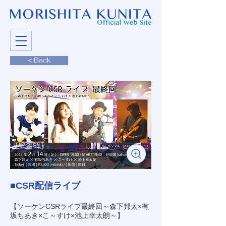
< Back
■CSR配信ライブ
【ソーケンCSRライブ最終回～森下邦太×有
坂ちあき×こ～すけ×池上幸太朗～】