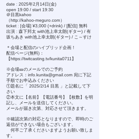
date : 2025年2月14日(金)
open 19:00 / start 19:30
＠目黒kahoo
（
http://kahoo-meguro.com
）
ticket : [会場] ¥3,000 (+drink) / [配信] 無料
出演 : 森下邦太 with池上幸太朗(ギター) / 有
坂ちあき with池上幸太朗(ギター) / こ～すけ
＊会場と配信のハイブリッド企画！
配信ページ(無料)：
【
https://twitcasting.tv/kunita0711
】
※会場🎫のメールでのご予約
アドレス：
info.kunita@gmail.com
宛に下記
手順でお申込みください
①題名に「 2025/2/14 目黒 」と記載して下
さい
②本文に【名前】【電話番号】【枚数】を明
記し、メールを送信してください。
メールが届き次第、対応させて頂きます。
※確認次第の対応となりますので、即時のご
返信ができない場合もございます。
何卒ご了承くださいますようお願い致しま
す。