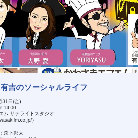
ン有吉のソーシャルライフ
月31日(金)
se 14:00
エム サテライトスタジオ
wasakifm.co.jp/
）
：森下邦太