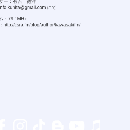
サー：有吉 徳洋
info.kunita@gmail.com
にて
：79.1MHz
：
http://csra.fm/blog/author/kawasakifm/