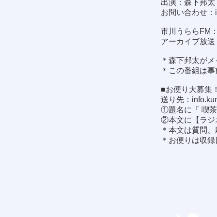
出演：森下邦太 
お問い合わせ：
市川うららFM：8
アーカイブ放送
＊森下邦太がメ
＊この番組は事
■お便り大募集
送り先：
info.k
①題名に「 喫
②本文に【ラジ
＊本文は質問、
＊お便りは収録