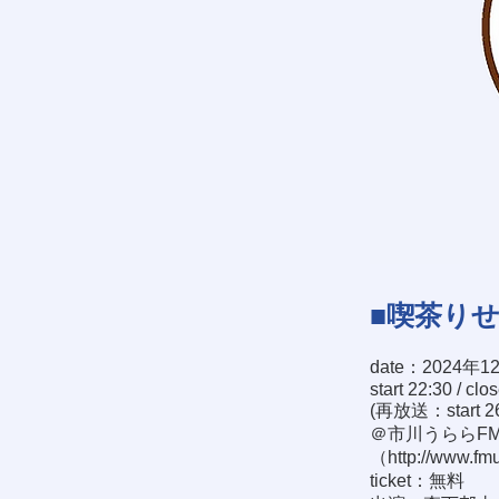
■喫茶り
date：2024年1
start 22:30 / clo
(再放送：start 26:
＠市川うららFM 
（
http://www.fmu
ticket：無料