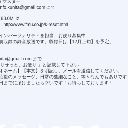
/ マスター
info.kunita@gmail.com
にて
3.0MHz
：
http://www.fmu.co.jp/k-reset.html
インパーソナリティを担当！お便り募集中！
前収録の録音放送です。収録日は【12月上旬】を予定。
！
unita@gmail.com
まで
茶りせっと。お便り 」と記載して下さい
オネーム】【本文】を明記し、メールを送信してください。
応援のメッセージ、日常の些細なこと、等々なんでもありです
日までに頂けましたら幸いです！お待ちしております！