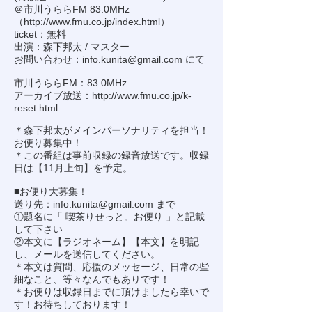
＠市川うららFM 83.0MHz
（
http://www.fmu.co.jp/index.html
）
ticket：無料
出演：森下邦太 / マスター
お問い合わせ：
info.kunita@gmail.com
にて
市川うららFM：83.0MHz
アーカイブ放送：
http://www.fmu.co.jp/k-
reset.html
＊森下邦太がメインパーソナリティを担当！
お便り募集中！
＊この番組は事前収録の録音放送です。収録
日は【11月上旬】を予定。
■お便り大募集！
送り先：
info.kunita@gmail.com
まで
①題名に「 喫茶りせっと。お便り 」と記載
して下さい
②本文に【ラジオネーム】【本文】を明記
し、メールを送信してください。
＊本文は質問、応援のメッセージ、日常の些
細なこと、等々なんでもありです！
＊お便りは収録日までに頂けましたら幸いで
す！お待ちしております！