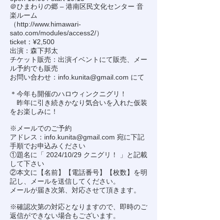
＠ひまわりの郷 – 港南区民文化センター 音
楽ルーム
（
http://www.himawari-
sato.com/modules/access2/
）
ticket：¥2,500
出演：森下邦太
チケット販売：出演イベントにて販売、メー
ル予約でも販売
お問い合わせ：
info.kunita@gmail.com
にて
＊今年も開催のハロウィンクニグリ！
昨年に引き続きかなり気合いを入れた仮装
をお楽しみに！
※メールでのご予約
アドレス：
info.kunita@gmail.com
宛に下記
手順でお申込みください
①題名に「 2024/10/29 クニグリ！ 」と記載
して下さい
②本文に【名前】【電話番号】【枚数】を明
記し、メールを送信してください。
メールが届き次第、対応させて頂きます。
※確認次第の対応となりますので、即時のご
返信ができない場合もございます。