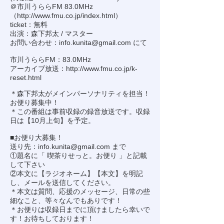
＠市川うららFM 83.0MHz
（
http://www.fmu.co.jp/index.html
）
ticket：無料
出演：森下邦太 / マスター
お問い合わせ：
info.kunita@gmail.com
にて
市川うららFM：83.0MHz
アーカイブ放送：
http://www.fmu.co.jp/k-
reset.html
＊森下邦太がメインパーソナリティを担当！
お便り募集中！
＊この番組は事前収録の録音放送です。収録
日は【10月上旬】を予定。
■お便り大募集！
送り先：
info.kunita@gmail.com
まで
①題名に「 喫茶りせっと。お便り 」と記載
して下さい
②本文に【ラジオネーム】【本文】を明記
し、メールを送信してください。
＊本文は質問、応援のメッセージ、日常の些
細なこと、等々なんでもありです！
＊お便りは収録日までに頂けましたら幸いで
す！お待ちしております！