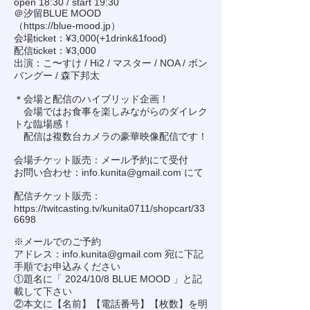
open 18:30 / start 19:30
＠汐留BLUE MOOD
（
https://blue-mood.jp
）
会場ticket：¥3,000(+1drink&1food)
配信ticket：¥3,000
出演：こ〜すけ / Hi2 / マスター / NOA / ボン
バングー / 森下邦太
＊会場と配信のハイブリッド企画！
会場ではお食事を楽しみながらのダイレク
トな臨場感！
配信は複数台カメラの豪華映像配信です！
会場チケット販売：メール予約にて受付
お問い合わせ：
info.kunita@gmail.com
にて
配信チケット販売：
https://twitcasting.tv/kunita0711/shopcart/33
6698
※メールでのご予約
アドレス：
info.kunita@gmail.com
宛に下記
手順でお申込みください
①題名に「 2024/10/8 BLUE MOOD 」と記
載して下さい
②本文に【名前】【電話番号】【枚数】を明