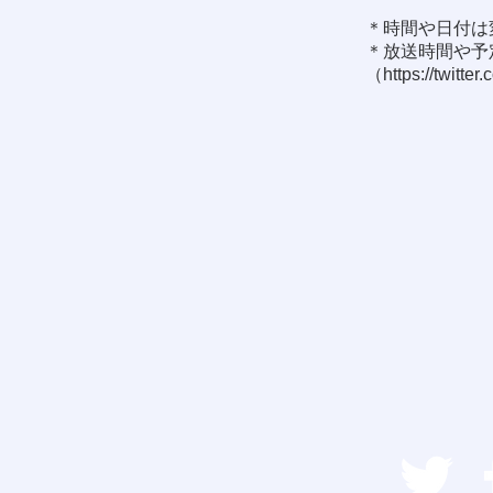
＊時間や日付は
＊放送時間や予定
（
https://twitter