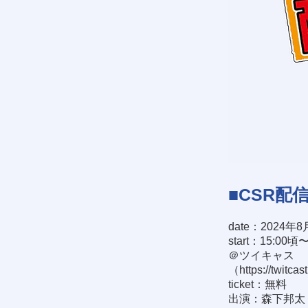
■CSR配
date：2024年8
start：15:00
＠ツイキャス
（
https://twitcas
ticket：無料
出演：森下邦太 / 