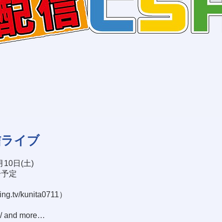
信ライブ
月10日(土)
頃〜予定
ting.tv/kunita0711
）
and more…