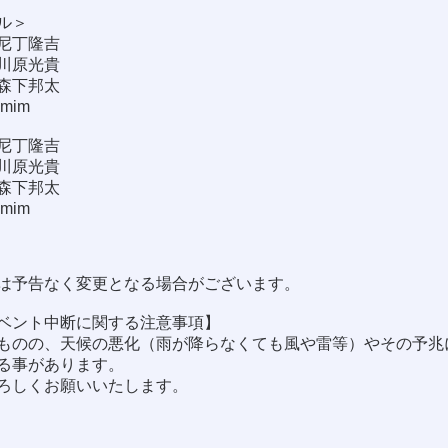
ル＞
0 尼丁隆吉
0 川原光貴
0 森下邦太
imim
0 尼丁隆吉
0 川原光貴
0 森下邦太
imim
は予告なく変更となる場合がございます。
ベント中断に関する注意事項】
ものの、天候の悪化（雨が降らなくても風や雷等）やその予兆
る事があります。
ろしくお願いいたします。