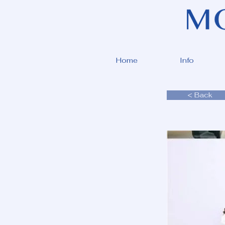
Home
Info
< Back