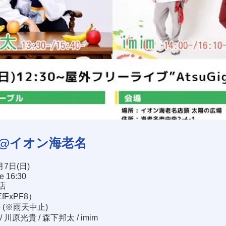
ig@イオン海老名
月7日(日)
se 16:30
店
/EfFxPF8
）
料 (※雨天中止)
川原光貴 / 森下邦太 / imim