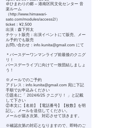
＠ひまわりの郷 – 港南区民文化センター 音
楽ルーム
（
http://www.himawari-
sato.com/modules/access2/
）
ticket：¥2,500
出演：森下邦太
チケット販売：出演イベントにて販売、メー
ル予約でも販売
お問い合わせ：
info.kunita@gmail.com
にて
＊バースデーワンマンライブ前最後のクニグ
リ！
バースデーライブに向けて一致団結しましょ
う！
※メールでのご予約
アドレス：
info.kunita@gmail.com
宛に下記
手順でお申込みください
①題名に「 2024/6/25 クニグリ！ 」と記載
して下さい
②本文に【名前】【電話番号】【枚数】を明
記し、メールを送信してください。
メールが届き次第、対応させて頂きます。
※確認次第の対応となりますので、即時のご