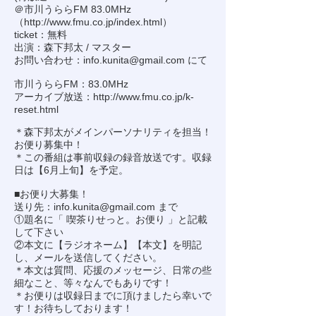
＠市川うららFM 83.0MHz
（
http://www.fmu.co.jp/index.html
）
ticket：無料
出演：森下邦太 / マスター
お問い合わせ：
info.kunita@gmail.com
にて
市川うららFM：83.0MHz
アーカイブ放送：
http://www.fmu.co.jp/k-
reset.html
＊森下邦太がメインパーソナリティを担当！
お便り募集中！
＊この番組は事前収録の録音放送です。収録
日は【6月上旬】を予定。
■お便り大募集！
送り先：
info.kunita@gmail.com
まで
①題名に「 喫茶りせっと。お便り 」と記載
して下さい
②本文に【ラジオネーム】【本文】を明記
し、メールを送信してください。
＊本文は質問、応援のメッセージ、日常の些
細なこと、等々なんでもありです！
＊お便りは収録日までに頂けましたら幸いで
す！お待ちしております！