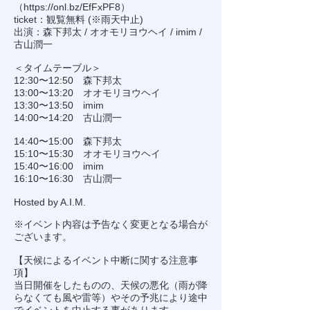
（
https://onl.bz/EfFxPF8
）
ticket：観覧無料 (※雨天中止)
出演：森下邦太 / オオモリヨウヘイ / imim /
古山潤一
＜タイムテーブル＞
12:30〜12:50 森下邦太
13:00〜13:20 オオモリヨウヘイ
13:30〜13:50 imim
14:00〜14:20 古山潤一
14:40〜15:00 森下邦太
15:10〜15:30 オオモリヨウヘイ
15:40〜16:00 imim
16:10〜16:30 古山潤一
Hosted by A.I.M.
※イベント内容は予告なく変更となる場合が
ございます。
【天候によるイベント中断に関する注意事
項】
当日開催をしたものの、天候の悪化（雨が降
らなくても風や雷等）やその予兆により途中