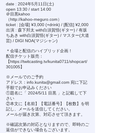
date : 2024年5月11日(土)
open 13:30 / start 14:00
＠目黒kahoo
（
http://kahoo-meguro.com
）
ticket : [会場] ¥3,000 (+drink) / [配信] ¥2,000
出演 : 森下邦太 with白須賀悟(ギター) / 有坂
ちあき with白須賀悟(ギター) / マスター(大道
芸) / DIGI NOA(マジシャン)
＊会場と配信のハイブリッド企画！
配信チケット販売：
【
https://twitcasting.tv/kunita0711/shopcart/
301005
】
※メールでのご予約
アドレス：
info.kunita@gmail.com
宛に下記
手順でお申込みください
①題名に「 2024/5/11 目黒 」と記載して下
さい
②本文に【名前】【電話番号】【枚数】を明
記し、メールを送信してください。
メールが届き次第、対応させて頂きます。
※確認次第の対応となりますので、即時のご
返信ができない場合もございます。