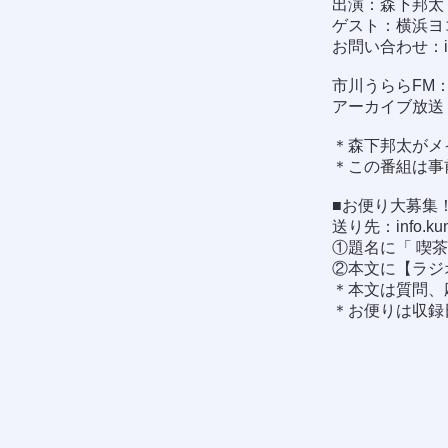
出演：森下邦太 
ゲスト：横浜ヨ
お問い合わせ：
市川うららFM：8
アーカイブ放送
＊森下邦太がメ
＊この番組は事
■お便り大募集
送り先：
info.k
①題名に「 喫
②本文に【ラジ
＊本文は質問、
＊お便りは収録