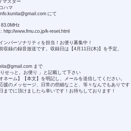
/ マスター
コハマ
info.kunita@gmail.com
にて
3.0MHz
：
http://www.fmu.co.jp/k-reset.html
インパーソナリティを担当！お便り募集中！
前収録の録音放送です。収録日は【4月11日(木)】を予定。
！
unita@gmail.com
まで
茶りせっと。お便り 」と記載して下さい
オネーム】【本文】を明記し、メールを送信してください。
応援のメッセージ、日常の些細なこと、等々なんでもありです
日までに頂けましたら幸いです！お待ちしております！