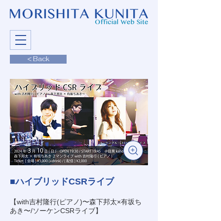
< Back
■ハイブリッドCSRライブ
【with吉村隆行(ピアノ)〜森下邦太×有坂ち
あき〜/ソーケンCSRライブ】