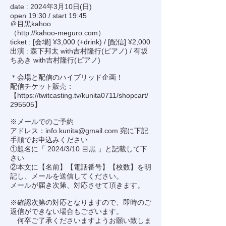
date : 2024年3月10日(日)
open 19:30 / start 19:45
＠目黒kahoo
（
http://kahoo-meguro.com
）
ticket : [会場] ¥3,000 (+drink) / [配信] ¥2,000
出演 : 森下邦太 with吉村隆行(ピアノ) / 有坂
ちあき with吉村隆行(ピアノ)
＊会場と配信のハイブリッド企画！
配信チケット販売：
【
https://twitcasting.tv/kunita0711/shopcart/
295505
】
※メールでのご予約
アドレス：
info.kunita@gmail.com
宛に下記
手順でお申込みください
①題名に「 2024/3/10 目黒 」と記載して下
さい
②本文に【名前】【電話番号】【枚数】を明
記し、メールを送信してください。
メールが届き次第、対応させて頂きます。
※確認次第の対応となりますので、即時のご
返信ができない場合もございます。
何卒ご了承くださいますようお願い致しま