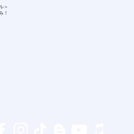
ル＞
み！