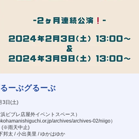
グるーぶグるーぶ
月3日(土)
（横浜ビブレ店屋外イベントスペース）
okohamanishiguchi.or.jp/archives/archives-02/niigo
）
料 (※雨天中止)
森下邦太 / 小出美里 / ゆかはゆか