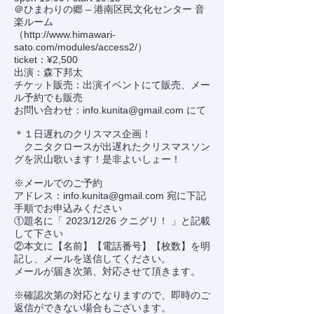
＠ひまわりの郷 – 港南区民文化センター 音
楽ルーム
（
http://www.himawari-
sato.com/modules/access2/
）
ticket：¥2,500
出演：森下邦太
チケット販売：出演イベントにて販売、メー
ル予約でも販売
お問い合わせ：
info.kunita@gmail.com
にて
＊１日遅れのクリスマス企画！
クニタクロースが出遅れたクリスマスソン
グを沢山歌います！是非よいしょー！
※メールでのご予約
アドレス：
info.kunita@gmail.com
宛に下記
手順でお申込みください
①題名に「 2023/12/26 クニグリ！ 」と記載
して下さい
②本文に【名前】【電話番号】【枚数】を明
記し、メールを送信してください。
メールが届き次第、対応させて頂きます。
※確認次第の対応となりますので、即時のご
返信ができない場合もございます。