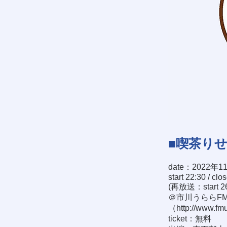
■喫茶り
date：2022年1
start 22:30 / clo
(再放送：start 26:
＠市川うららFM 
（
http://www.fmu
ticket：無料