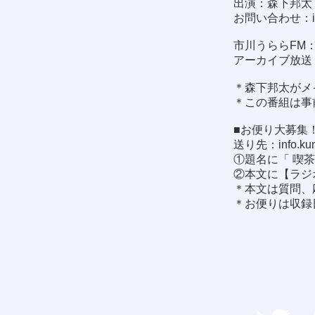
出演：森下邦太 
お問い合わせ：
市川うららFM：8
アーカイブ放送
＊森下邦太がメ
＊この番組は事
■お便り大募集
送り先：
info.k
①題名に「 喫
②本文に【ラジ
＊本文は質問、
＊お便りは収録