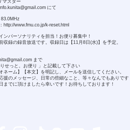
/ マスター
info.kunita@gmail.com
にて
3.0MHz
：
http://www.fmu.co.jp/k-reset.html
インパーソナリティを担当！お便り募集中！
前収録の録音放送です。収録日は【11月8日(水)】を予定。
！
unita@gmail.com
まで
茶りせっと。お便り 」と記載して下さい
オネーム】【本文】を明記し、メールを送信してください。
応援のメッセージ、日常の些細なこと、等々なんでもありです
日までに頂けましたら幸いです！お待ちしております！