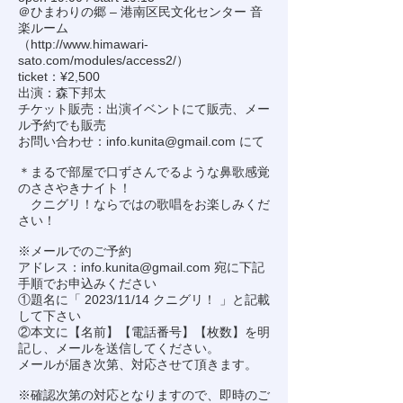
＠ひまわりの郷 – 港南区民文化センター 音
楽ルーム
（
http://www.himawari-
sato.com/modules/access2/
）
ticket：¥2,500
出演：森下邦太
チケット販売：出演イベントにて販売、メー
ル予約でも販売
お問い合わせ：
info.kunita@gmail.com
にて
＊まるで部屋で口ずさんでるような鼻歌感覚
のささやきナイト！
クニグリ！ならではの歌唱をお楽しみくだ
さい！
※メールでのご予約
アドレス：
info.kunita@gmail.com
宛に下記
手順でお申込みください
①題名に「 2023/11/14 クニグリ！ 」と記載
して下さい
②本文に【名前】【電話番号】【枚数】を明
記し、メールを送信してください。
メールが届き次第、対応させて頂きます。
※確認次第の対応となりますので、即時のご