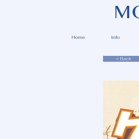
Home
Info
< Back