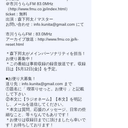
＠市川うららFM 83.0MHz
（
http://www.fmu.co.jp/index.html
）
ticket：無料
出演：森下邦太 / マスター
お問い合わせ：
info.kunita@gmail.com
にて
市川うららFM：83.0MHz
アーカイブ放送：
http://www.fmu.co.jp/k-
reset.html
＊森下邦太がメインパーソナリティを担当！
お便り募集中！
＊この番組は事前収録の録音放送です。収録
日は【5月12日(金)】を予定。
■お便り大募集！
送り先：
info.kunita@gmail.com
まで
①題名に「 喫茶りせっと。お便り 」と記載
して下さい
②本文に【ラジオネーム】【本文】を明記
し、メールを送信してください。
＊本文は質問、応援のメッセージ、日常の些
細なこと、等々なんでもありです！
＊お便りは収録日までに頂けましたら幸いで
す！お待ちしております！