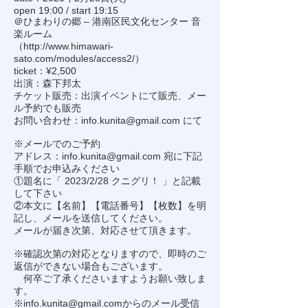
open 19:00 / start 19:15
＠ひまわりの郷 – 港南区民文化センター 音
楽ルーム
（
http://www.himawari-
sato.com/modules/access2/
）
ticket：¥2,500
出演：森下邦太
チケット販売：出演イベントにて販売、メー
ル予約でも販売
お問い合わせ：
info.kunita@gmail.com
にて
※メールでのご予約
アドレス：
info.kunita@gmail.com
宛に下記
手順でお申込みください
①題名に「 2023/2/28 クニグリ！ 」と記載
して下さい
②本文に【名前】【電話番号】【枚数】を明
記し、メールを送信してください。
メールが届き次第、対応させて頂きます。
※確認次第の対応となりますので、即時のご
返信ができない場合もございます。
何卒ご了承くださいますようお願い致しま
す。
※
info.kunita@gmail.com
からのメール受信