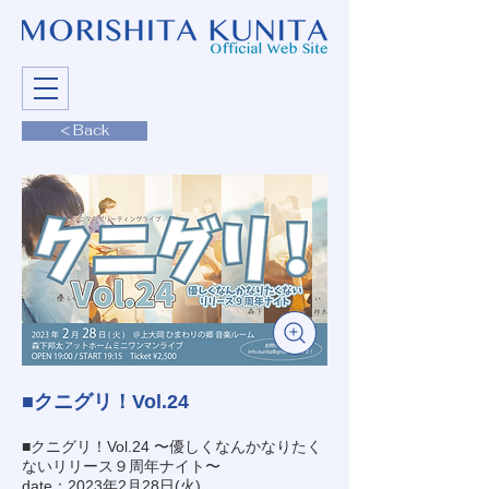
< Back
■クニグリ！Vol.24
■クニグリ！Vol.24 〜優しくなんかなりたく
ないリリース９周年ナイト〜
date：2023年2月28日(火)