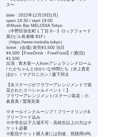
ス〜
date : 2022年12月19日(月)
open 18:30 / start 19:00
＠Music Bar MELODIA Tokyo
（中野区弥生町１丁目９−３ ロックフォード
第2ビル長者橋 B1F）
（
https://www.melodia.tokyo
）
ticket : (会場) 前売¥3,500 当日
¥4,000【FreeDrink・FreeFood】/ (配信)
¥1,500
出演 : 青木亜一人fromアシュラシンドローム
/ たかちゃんとゆかいな仲間たち（水上貴史
ほか） / マグロニカン / 森下邦太
【🌼ステージがフラワーアレンジメントで装
花されたスペシャルイベント！】
フラワーアレンジメント/ステージ装花：小
倉真美 / 鷲尾良菜
※オールインクルーシブ！フリードリンク&
フリーフード込み
※中学生以下入場不可・高校生以上の方はチ
ケット必要
※配信チケット購入者には別途、視聴用URL