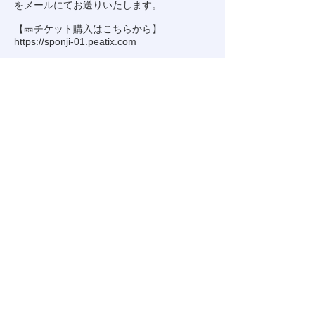
をメールにてお送りいたします。
【🎫チケット購入はこちらから】
https://sponji-01.peatix.com
＊本イベントは『Peatix』というチケットサ
イトでの販売となります。
＊スマートフォンアプリのダウンロード、ア
カウントの作成が必要となります。
🔽詳しくはこちら
https://help-attendee.peatix.com/ja-
JP/support/solutions/articles/44001821734