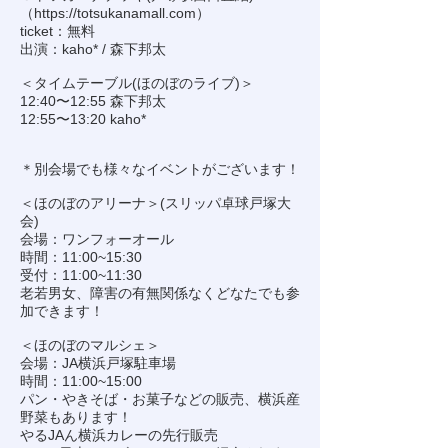
（
https://totsukanamall.com
）
ticket：無料
出演：kaho* / 森下邦太
＜タイムテーブル(ほのぼのライブ)＞
12:40〜12:55 森下邦太
12:55〜13:20 kaho*
＊別会場でも様々なイベントがございます！
＜ほのぼのアリーナ＞(スリッパ卓球戸塚大
会)
会場：ワンフォーオール
時間：11:00~15:30
受付：11:00~11:30
老若男女、障害の有無関係なくどなたでも参
加できます！
＜ほのぼのマルシェ＞
会場：JA横浜戸塚駐車場
時間：11:00~15:00
パン・やきそば・お菓子などの販売、横浜産
野菜もあります！
やるJAん横浜カレーの先行販売