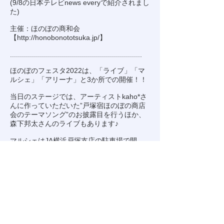
(9/8の日本テレビnews everyで紹介されまし
た)
主催：ほのぼの商和会
【
http://honobonototsuka.jp/
】
..................................................................
ほのぼのフェスタ2022は、「ライブ」「マ
ルシェ」「アリーナ」と3か所での開催！！
当日のステージでは、アーティストkaho*さ
んに作っていただいた”戸塚宿ほのぼの商店
会のテーマソング”のお披露目を行うほか、
森下邦太さんのライブもあります♪
マルシェはJA横浜戸塚支店の駐車場で開
催！
商店会の店舗のパンや焼き菓子や和菓子の販
売やJA横浜さんのお野菜。
食欲の秋🍠美味しいものがたくさん並びま
す〜
先着でプレゼントもあるのでお見逃しな
く！！