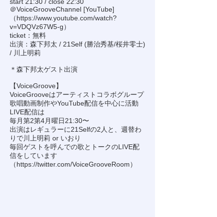
start 21:30 / close 22:30
＠VoiceGrooveChannel [YouTube]
（
https://www.youtube.com/watch?
v=VDQVz67W5-g
）
ticket：無料
出演：森下邦太 / 21Self (勝治秀基/桜井零士)
/ 川上明莉
＊森下邦太ゲスト出演
【VoiceGroove】
VoiceGrooveはアーティストコラボグループ
歌唱動画制作やYouTube配信を中心に活動
LIVE配信は
毎月第2第4月曜日21:30〜
出演はレギュラーに21Selfの2人と、週替わ
りで川上明莉 or いおり
毎回ゲストを呼んでの歌とトークのLIVE配
信をしています
（
https://twitter.com/VoiceGrooveRoom
）